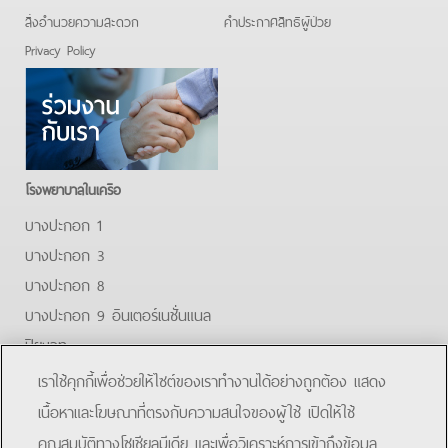
สิ่งอำนวยความสะดวก
คําประกาศสิทธิผู้ป่วย
Privacy Policy
โรงพยาบาลในเครือ
บางปะกอก 1
บางปะกอก 3
บางปะกอก 8
บางปะกอก 9 อินเตอร์เนชั่นแนล
ปิยะเวท
บางปะกอก-รังสิต 2
เราใช้คุกกี้เพื่อช่วยให้ไซต์ของเราทำงานได้อย่างถูกต้อง แสดง
บางปะกอกสมุทรปราการ
เนื้อหาและโฆษณาที่ตรงกับความสนใจของผู้ใช้ เปิดให้ใช้
คุณสมบัติทางโซเชียลมีเดีย และเพื่อวิเคราะห์การเข้าถึงข้อมูล
Facebook
Youtube