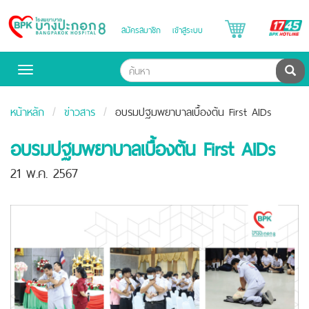
B
สมัครสมาชิก
เข้าสู่ระบบ
Bangpakok
H
Hospital
ค้น
Toggle
navigation
หน้าหลัก
ข่าวสาร
อบรมปฐมพยาบาลเบื้องต้น First AIDs
อบรมปฐมพยาบาลเบื้องต้น First AIDs
21 พ.ค. 2567