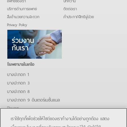
แพทย์ของเรา
บทความ
บริการด้านการแพทย์
ติดต่อเรา
สิ่งอำนวยความสะดวก
คําประกาศสิทธิผู้ป่วย
Privacy Policy
โรงพยาบาลในเครือ
บางปะกอก 1
บางปะกอก 3
บางปะกอก 8
บางปะกอก 9 อินเตอร์เนชั่นแนล
ปิยะเวท
บางปะกอก-รังสิต 2
เราใช้คุกกี้เพื่อช่วยให้ไซต์ของเราทำงานได้อย่างถูกต้อง แสดง
บางปะกอกสมุทรปราการ
เนื้อหาและโฆษณาที่ตรงกับความสนใจของผู้ใช้ เปิดให้ใช้