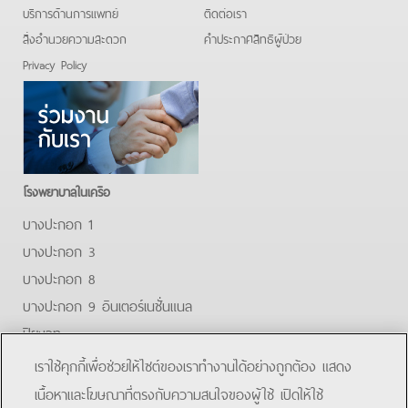
บริการด้านการแพทย์
ติดต่อเรา
สิ่งอำนวยความสะดวก
คําประกาศสิทธิผู้ป่วย
Privacy Policy
โรงพยาบาลในเครือ
บางปะกอก 1
บางปะกอก 3
บางปะกอก 8
บางปะกอก 9 อินเตอร์เนชั่นแนล
ปิยะเวท
บางปะกอก-รังสิต 2
เราใช้คุกกี้เพื่อช่วยให้ไซต์ของเราทำงานได้อย่างถูกต้อง แสดง
บางปะกอกสมุทรปราการ
เนื้อหาและโฆษณาที่ตรงกับความสนใจของผู้ใช้ เปิดให้ใช้