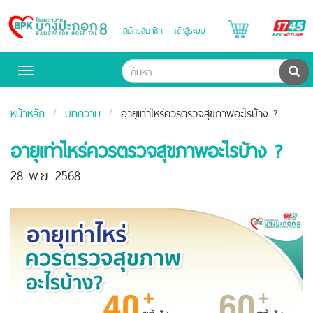
B
สมัครสมาชิก
เข้าสู่ระบบ
Bangpakok
H
Hospital
ค้น
Toggle
navigation
หน้าหลัก
บทความ
อายุเท่าไหร่ควรตรวจสุขภาพอะไรบ้าง ?
อายุเท่าไหร่ควรตรวจสุขภาพอะไรบ้าง ?
28 พ.ย. 2568