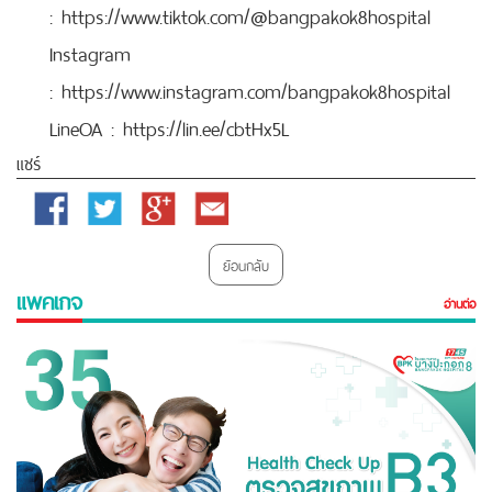
:
https://www.tiktok.com/@bangpakok8hospital
Instagram
:
https://www.instagram.com/bangpakok8hospital
LineOA :
https://lin.ee/cbtHx5L
แชร์
Facebook
Twitter
Google
Email
Plus
ย้อนกลับ
แพคเกจ
อ่านต่อ